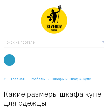
кая мебель
ки и Стеллажи
лы
Поиск на портале
вати
оды и тумбы
ваны
Главная
Мебель
Шкафы и Шкафы-Купе
фы и Шкафы-Купе
Какие размеры шкафа купе
для одежды