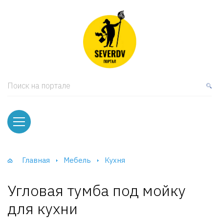
кая мебель
ки и Стеллажи
лы
Поиск на портале
вати
оды и тумбы
ваны
Главная
Мебель
Кухня
фы и Шкафы-Купе
Угловая тумба под мойку
для кухни