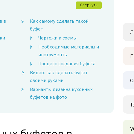
Свернуть
в в
Как самому сделать такой
буфет
Л
ки
Чертежи и схемы
Необходимые материалы и
инструменты
П
Процесс создания буфета
Видео: как сделать буфет
С
своими руками
Варианты дизайна кухонных
буфетов на фото
Т
У
ных буфетов в