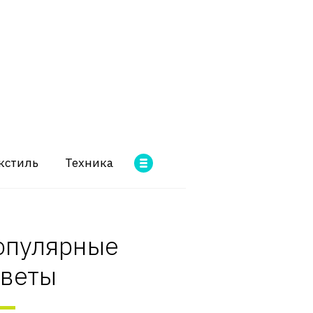
кстиль
Техника
опулярные
оветы