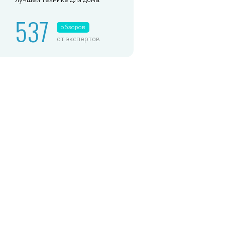
537
обзоров
от экспертов