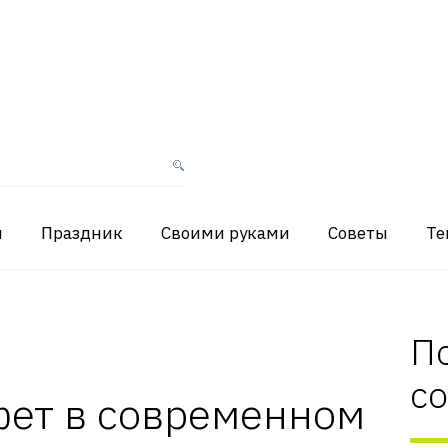
я
Праздник
Своими руками
Советы
Те
П
с
фет в современном