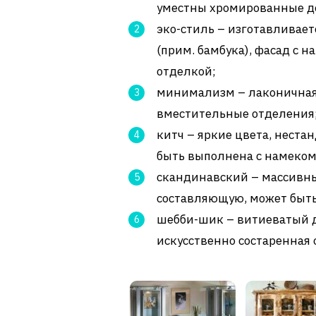
уместны хромированные де
эко-стиль – изготавливае
(прим. бамбука), фасад с 
отделкой;
минимализм – лаконичная 
вместительные отделения
китч – яркие цвета, нест
быть выполнена с намеком
скандинавский – массивны
составляющую, может быт
шебби-шик – витиеватый 
искусственно состаренная 