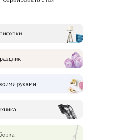
айфхаки
раздник
воими руками
ехника
борка