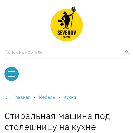
кая мебель
ки и Стеллажи
лы
Поиск на портале
вати
оды и тумбы
ваны
Главная
Мебель
Кухня
фы и Шкафы-Купе
Стиральная машина под
столешницу на кухне