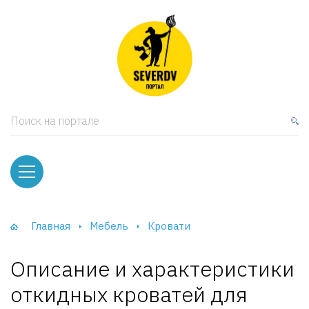
кая мебель
ки и Стеллажи
лы
Поиск на портале
вати
оды и тумбы
ваны
Главная
Мебель
Кровати
фы и Шкафы-Купе
Описание и характеристики
откидных кроватей для