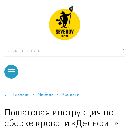
кая мебель
ки и Стеллажи
лы
Поиск на портале
вати
оды и тумбы
ваны
Главная
Мебель
Кровати
фы и Шкафы-Купе
Пошаговая инструкция по
сборке кровати «Дельфин»