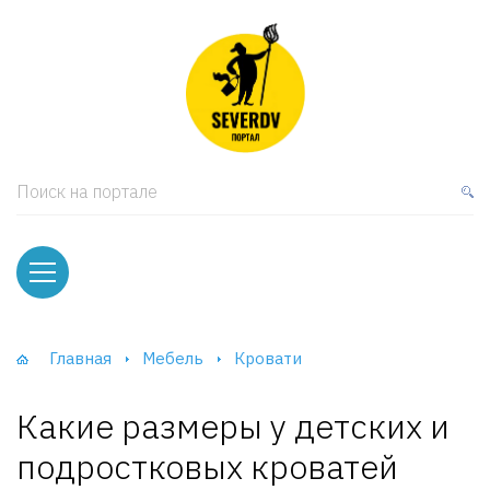
кая мебель
ки и Стеллажи
лы
Поиск на портале
вати
оды и тумбы
ваны
Главная
Мебель
Кровати
фы и Шкафы-Купе
Какие размеры у детских и
подростковых кроватей