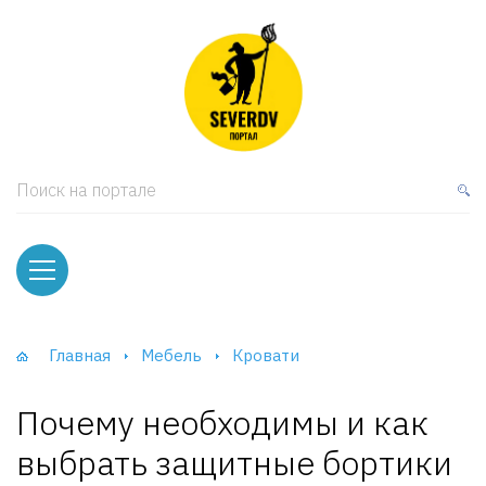
кая мебель
ки и Стеллажи
лы
Поиск на портале
вати
оды и тумбы
ваны
Главная
Мебель
Кровати
фы и Шкафы-Купе
Почему необходимы и как
выбрать защитные бортики