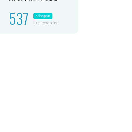
537
обзоров
от экспертов