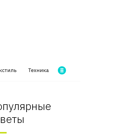
кстиль
Техника
опулярные
оветы