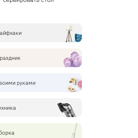
айфхаки
раздник
воими руками
ехника
борка