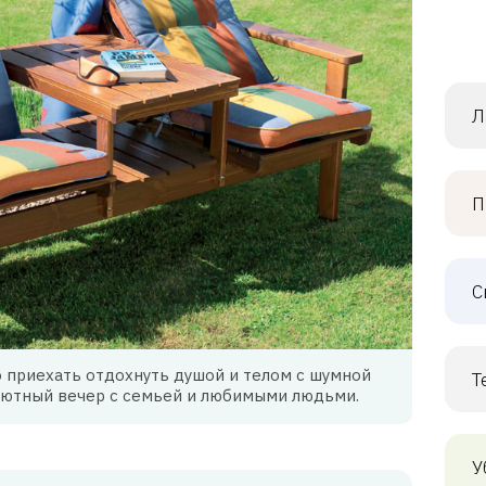
Л
П
С
о приехать отдохнуть душой и телом с шумной
Т
уютный вечер с семьей и любимыми людьми.
У