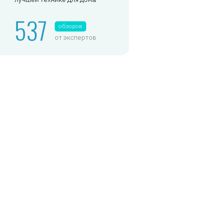
537
обзоров
от экспертов