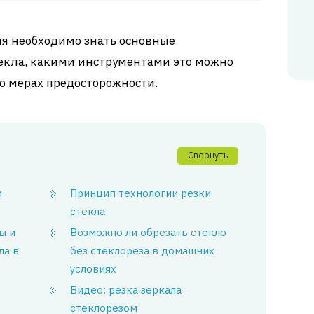
ия необходимо знать основные
текла, какими инструментами это можно
 о мерах предосторожности.
Свернуть
и
Принцип технологии резки
стекла
ы и
Возможно ли обрезать стекло
ла в
без стеклореза в домашних
условиях
Видео: резка зеркала
стеклорезом