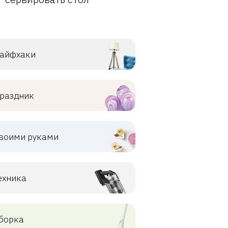
айфхаки
раздник
воими руками
ехника
борка