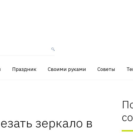
я
Праздник
Своими руками
Советы
Те
П
с
резать зеркало в