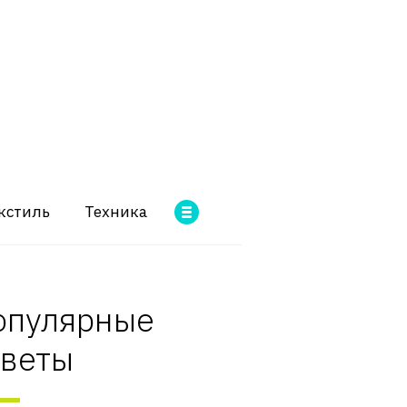
кстиль
Техника
опулярные
оветы