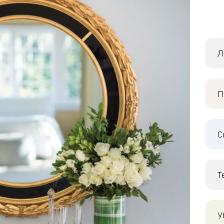
Л
П
С
Т
У