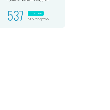
537
обзоров
от экспертов