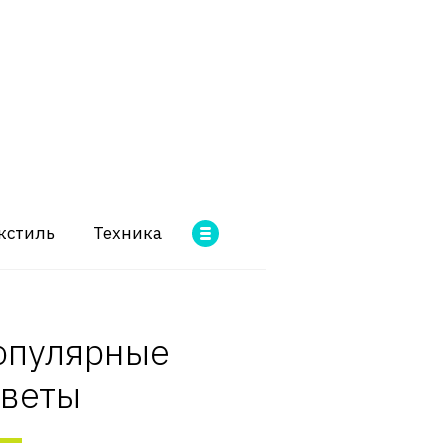
кстиль
Техника
опулярные
оветы