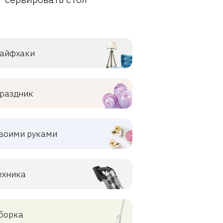
айфхаки
раздник
воими руками
ехника
борка