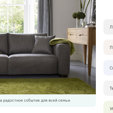
Л
П
С
Т
а радостное событие для всей семьи.
У