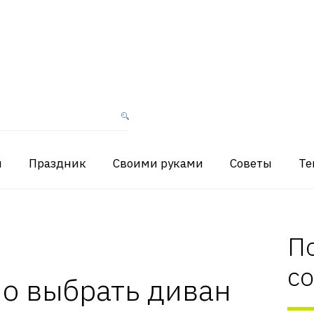
я
Праздник
Своими руками
Советы
Те
П
с
о выбрать диван