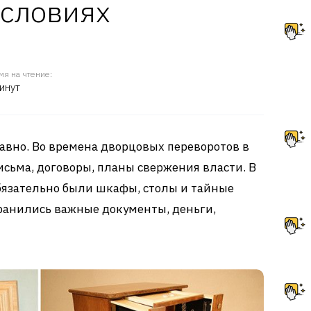
условиях
мя на чтение:
инут
авно. Во времена дворцовых переворотов в
сьма, договоры, планы свержения власти. В
язательно были шкафы, столы и тайные
ранились важные документы, деньги,