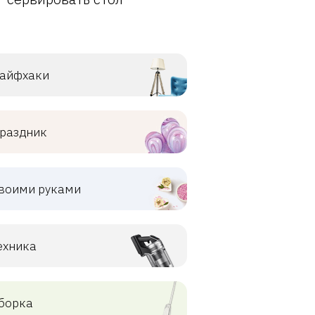
айфхаки
раздник
воими руками
ехника
борка