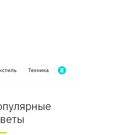
кстиль
Техника
опулярные
оветы