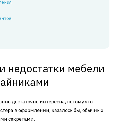
ления
ентов
и недостатки мебели
тайниками
онно достаточно интересна, потому что
стера в оформлении, казалось бы, обычных
ми секретами.