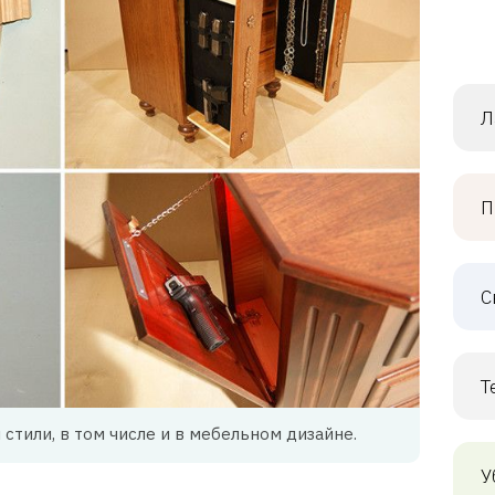
Л
П
С
Т
стили, в том числе и в мебельном дизайне.
У