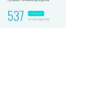
537
обзоров
от экспертов