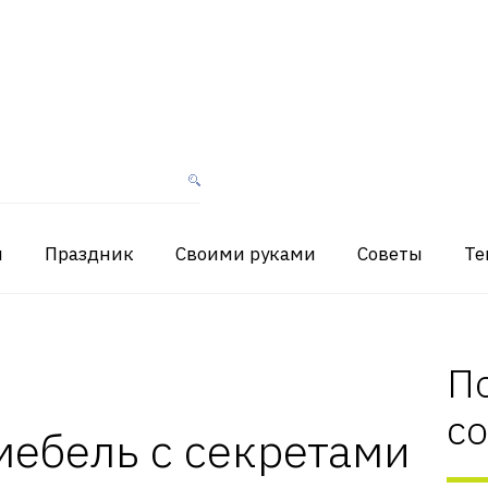
я
Праздник
Своими руками
Советы
Те
П
с
мебель с секретами