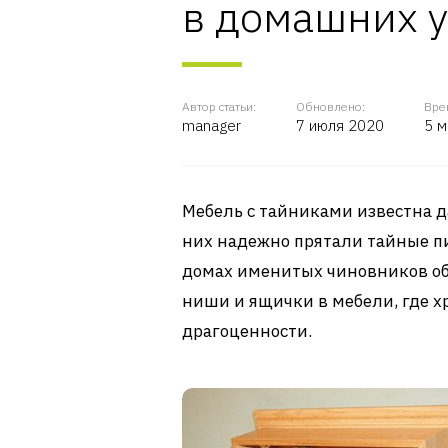
в домашних 
Автор статьи:
Обновлено:
Вре
manager
7 июля 2020
5 м
Мебель с тайниками известна д
них надежно прятали тайные пи
домах именитых чиновников об
ниши и ящички в мебели, где х
драгоценности.