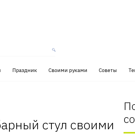
я
Праздник
Своими руками
Советы
Те
П
с
барный стул своими