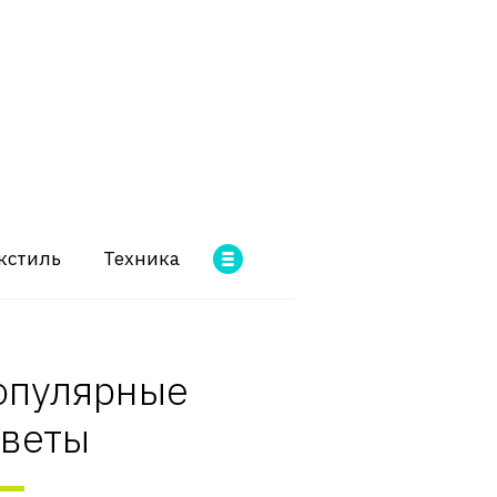
кстиль
Техника
опулярные
оветы