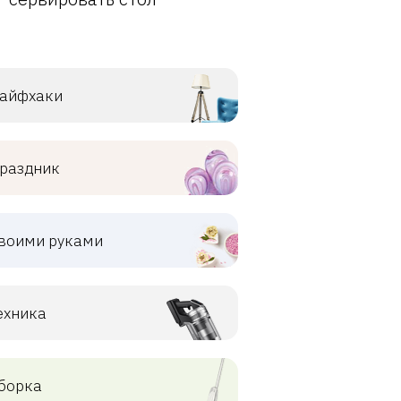
айфхаки
раздник
воими руками
ехника
борка