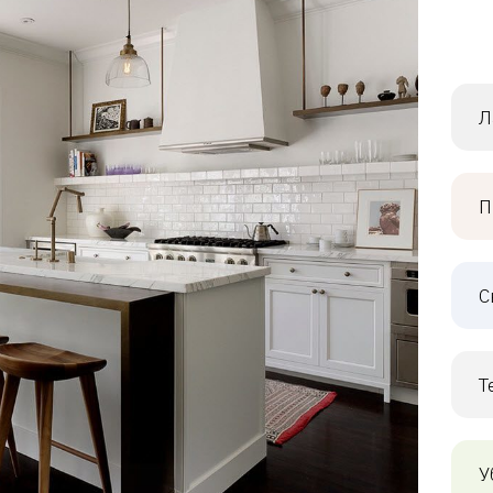
Л
П
С
Т
У