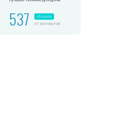
537
обзоров
от экспертов