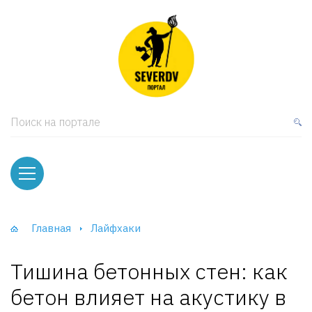
кая мебель
ки и Стеллажи
лы
Поиск на портале
вати
оды и тумбы
ваны
Главная
Лайфхаки
фы и Шкафы-Купе
Тишина бетонных стен: как
бетон влияет на акустику в