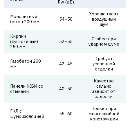
Rw (дБ)
Хорошо гасит
Монолитный
54–58
воздушный
бетон 200 мм
шум
Кирпич
Слабее при
(пустотелый)
52–55
ударном шуме
250 мм
Требует
Газобетон 200
42–45
усиленной
мм
отделки
Качество
Панели ЖБИ со
сильно
40–50
стыками
зависит от
заделки
Только при
ГКЛ с
55–60
многослойной
шумоизоляцией
конструкции