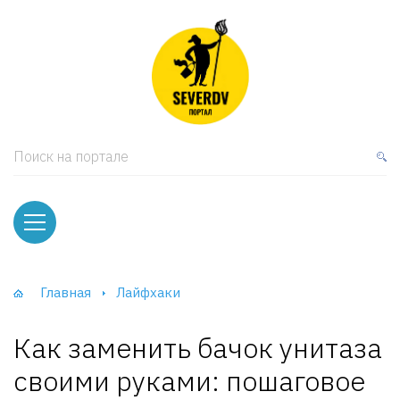
кая мебель
ки и Стеллажи
лы
Поиск на портале
вати
оды и тумбы
ваны
Главная
Лайфхаки
фы и Шкафы-Купе
Как заменить бачок унитаза
своими руками: пошаговое