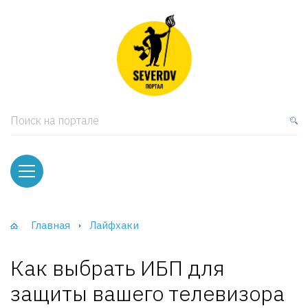
кая мебель
ки и Стеллажи
лы
Поиск на портале
вати
оды и тумбы
ваны
Главная
Лайфхаки
фы и Шкафы-Купе
Как выбрать ИБП для
защиты вашего телевизора