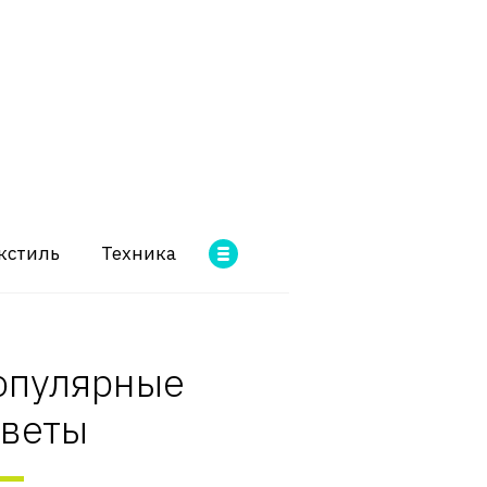
кстиль
Техника
опулярные
оветы