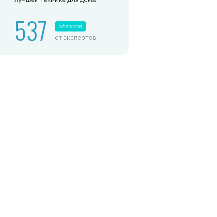
537
обзоров
от экспертов