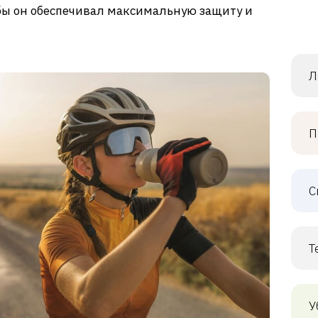
бы он обеспечивал максимальную защиту и
Л
П
С
Т
У