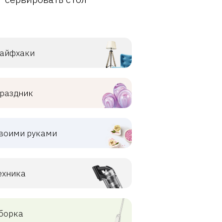
айфхаки
раздник
воими руками
ехника
борка