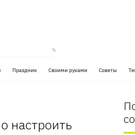
я
Праздник
Своими руками
Советы
Те
П
с
о настроить