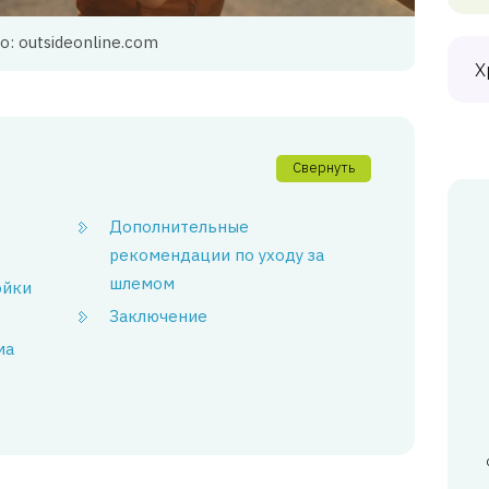
о: outsideonline.com
Х
Свернуть
Дополнительные
рекомендации по уходу за
шлемом
ойки
Заключение
ма