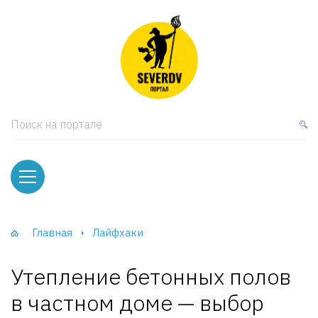
кая мебель
ки и Стеллажи
лы
Поиск на портале
вати
оды и тумбы
ваны
Главная
Лайфхаки
фы и Шкафы-Купе
Утепление бетонных полов
в частном доме — выбор