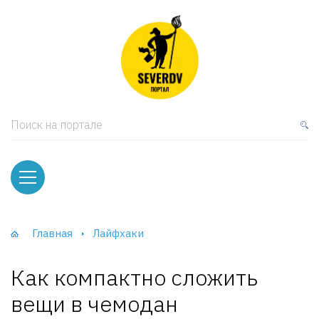
кая мебель
ки и Стеллажи
лы
Поиск на портале
вати
оды и тумбы
ваны
Главная
Лайфхаки
фы и Шкафы-Купе
Как компактно сложить
вещи в чемодан