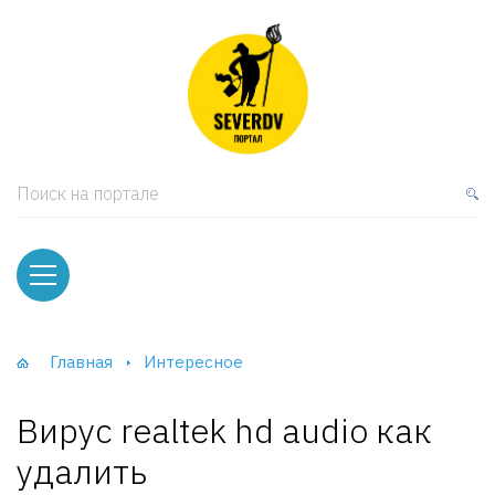
кая мебель
ки и Стеллажи
лы
Поиск на портале
вати
оды и тумбы
ваны
Главная
Интересное
фы и Шкафы-Купе
Вирус realtek hd audio как
удалить