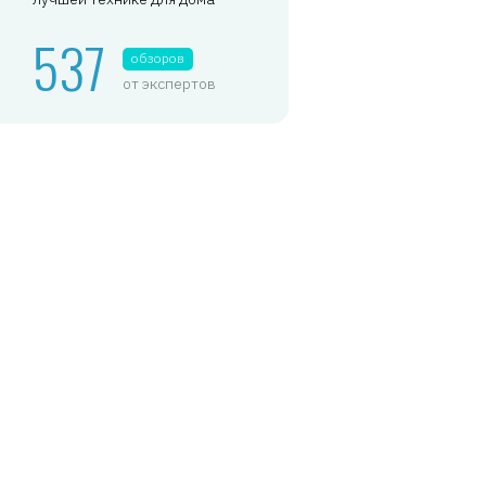
537
обзоров
от экспертов