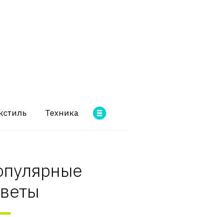
кстиль
Техника
опулярные
оветы