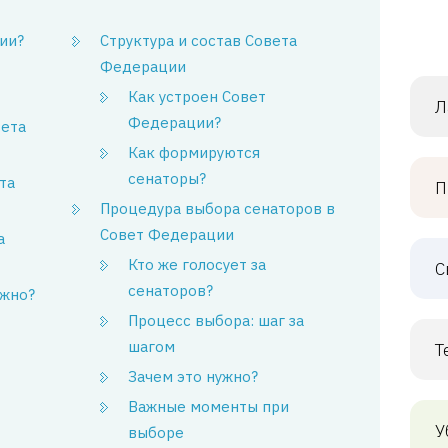
ии?
Структура и состав Совета
Федерации
Как устроен Совет
Л
Федерации?
вета
Как формируются
сенаторы?
та
П
Процедура выбора сенаторов в
Совет Федерации
а
Кто же голосует за
С
сенаторов?
ажно?
Процесс выбора: шаг за
шагом
Т
Зачем это нужно?
Важные моменты при
У
выборе