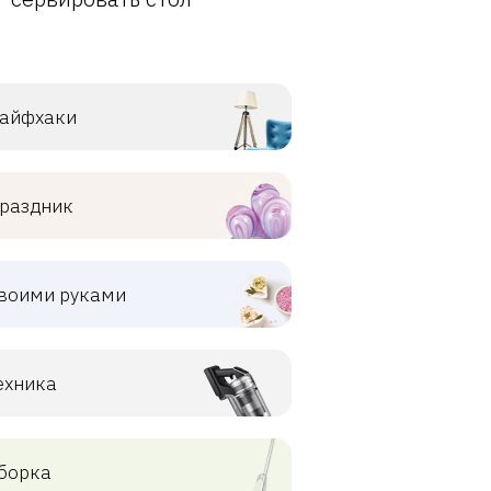
айфхаки
раздник
воими руками
ехника
борка