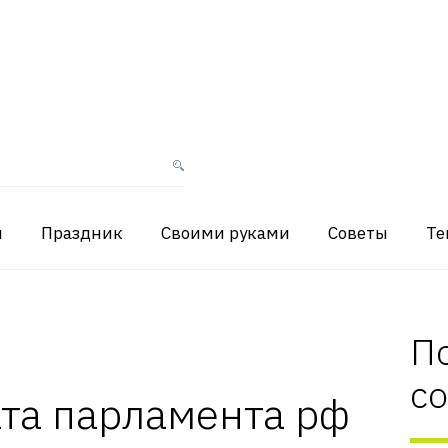
я
Праздник
Своими руками
Советы
Те
П
с
та парламента рф