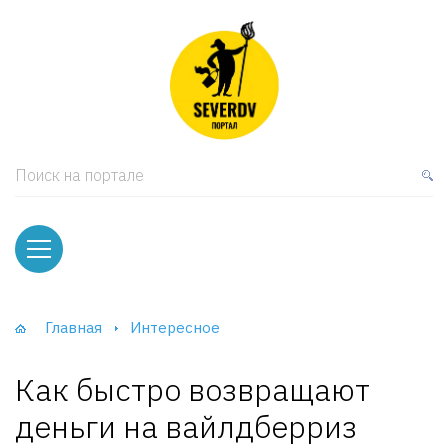
кая мебель
ки и Стеллажи
лы
Поиск на портале
вати
оды и тумбы
ваны
Главная
Интересное
фы и Шкафы-Купе
Как быстро возвращают
деньги на вайлдберриз