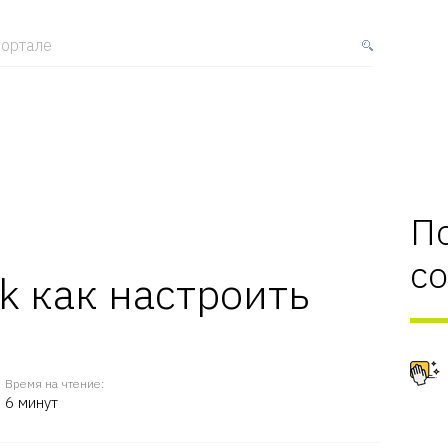
ортале
П
с
k как настроить
Время на чтение:
6 минут