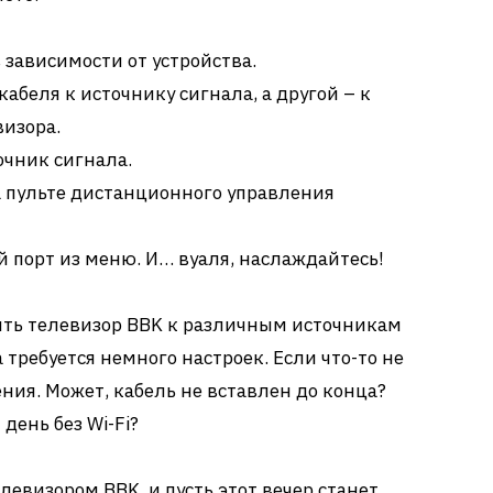
зависимости от устройства.
абеля к источнику сигнала, а другой – к
визора.
очник сигнала.
а пульте дистанционного управления
 порт из меню. И… вуаля, наслаждайтесь!
ить телевизор BBK к различным источникам
а требуется немного настроек. Если что-то не
ения. Может, кабель не вставлен до конца?
 день без Wi-Fi?
елевизором BBK, и пусть этот вечер станет