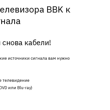
елевизора BBK к
гнала
 снова кабели!
кие источники сигнала вам нужно
е телевидение
VD или Blu-ray)