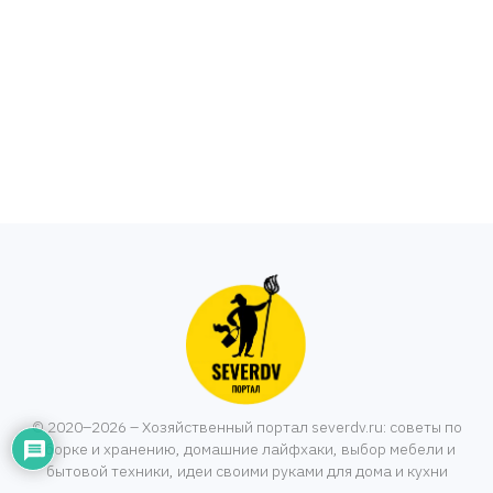
© 2020–2026 – Хозяйственный портал severdv.ru: советы по
уборке и хранению, домашние лайфхаки, выбор мебели и
бытовой техники, идеи своими руками для дома и кухни