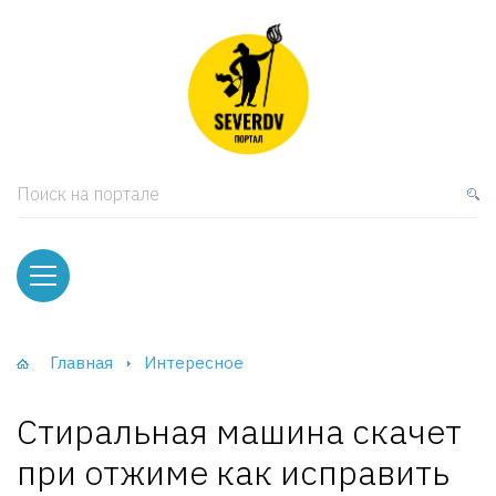
кая мебель
ки и Стеллажи
лы
Поиск на портале
вати
оды и тумбы
ваны
Главная
Интересное
фы и Шкафы-Купе
Стиральная машина скачет
при отжиме как исправить