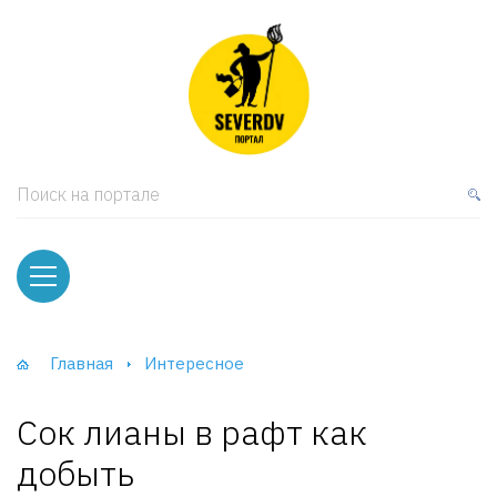
кая мебель
ки и Стеллажи
лы
Поиск на портале
вати
оды и тумбы
ваны
Главная
Интересное
фы и Шкафы-Купе
Сок лианы в рафт как
добыть