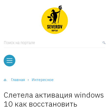
кая мебель
ки и Стеллажи
лы
Поиск на портале
вати
оды и тумбы
ваны
Главная
Интересное
фы и Шкафы-Купе
Слетела активация windows
10 как восстановить