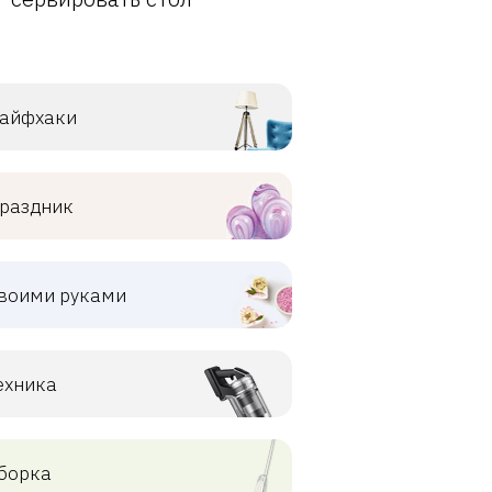
айфхаки
раздник
воими руками
ехника
борка