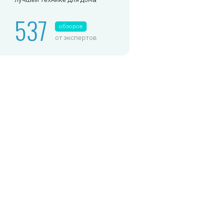
537
обзоров
от экспертов