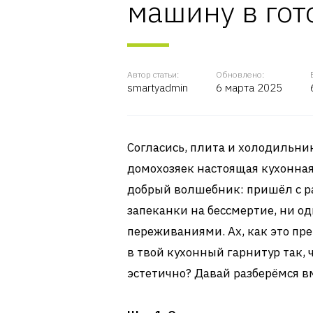
машину в гот
Автор статьи:
Обновлено:
smartyadmin
6 марта 2025
Согласись, плита и холодильник
домохозяек настоящая кухонная
добрый волшебник: пришёл с ра
запеканки на бессмертие, ни о
переживаниями. Ах, как это пре
в твой кухонный гарнитур так, 
эстетично? Давай разберёмся в