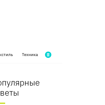
кстиль
Техника
опулярные
оветы