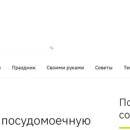
я
Праздник
Своими руками
Советы
Те
П
с
ь посудомоечную