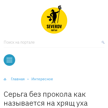
кая мебель
ки и Стеллажи
лы
Поиск на портале
вати
оды и тумбы
ваны
Главная
Интересное
фы и Шкафы-Купе
Серьга без прокола как
называется на хрящ уха