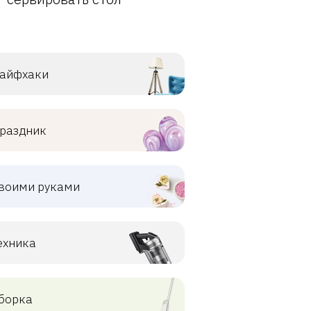
айфхаки
раздник
воими руками
ехника
борка