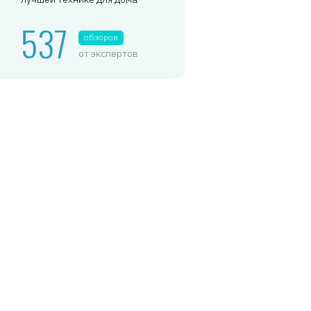
537
обзоров
от экспертов