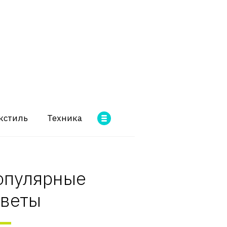
кстиль
Техника
опулярные
оветы