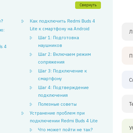
Свернуть
e?
Как подключить Redmi Buds 4
Lite к смартфону на Android
ю:
Л
Шаг 1: Подготовка
наушников
s 4
Шаг 2: Включаем режим
П
сопряжения
Шаг 3: Подключение к
смартфону
С
Шаг 4: Подтверждение
подключения
Т
Полезные советы
Устранение проблем при
подключении Redmi Buds 4 Lite
У
Что может пойти не так?