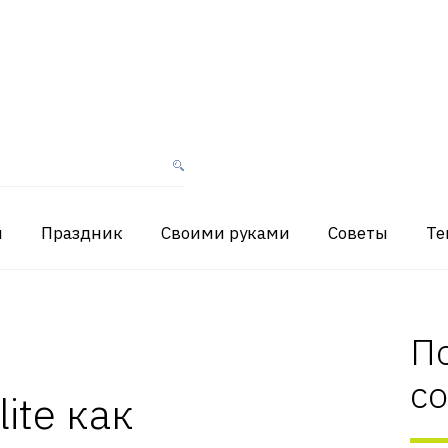
я
Праздник
Своими руками
Советы
Те
П
с
lite как