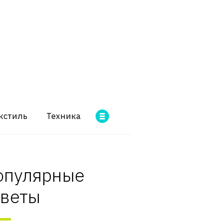
кстиль
Техника
опулярные
оветы