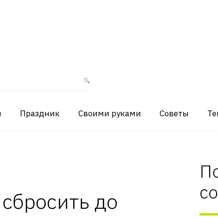
я
Праздник
Своими руками
Советы
Те
П
с
 сбросить до