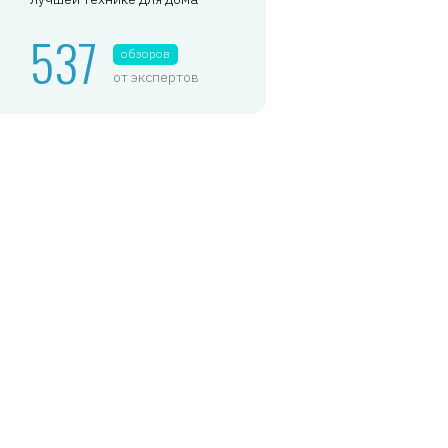
537
обзоров
от экспертов