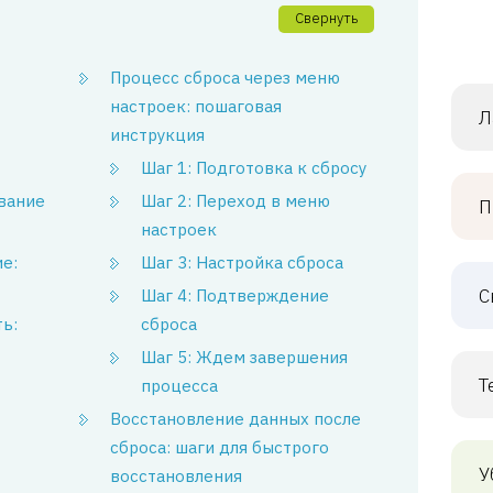
Свернуть
Процесс сброса через меню
настроек: пошаговая
Л
инструкция
Шаг 1: Подготовка к сбросу
вание
Шаг 2: Переход в меню
П
настроек
е:
Шаг 3: Настройка сброса
С
Шаг 4: Подтверждение
ь:
сброса
Шаг 5: Ждем завершения
Т
процесса
Восстановление данных после
сброса: шаги для быстрого
У
восстановления