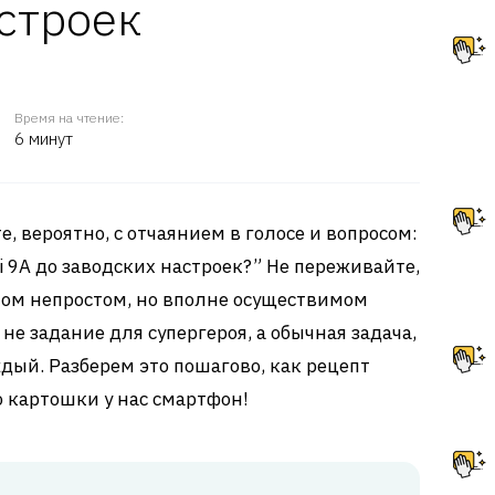
строек
Время на чтение:
6 минут
е, вероятно, с отчаянием в голосе и вопросом:
 9A до заводских настроек?” Не переживайте,
этом непростом, но вполне осуществимом
 не задание для супергероя, а обычная задача,
ый. Разберем это пошагово, как рецепт
 картошки у нас смартфон!