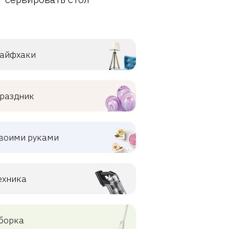
айфхаки
раздник
воими руками
ехника
борка