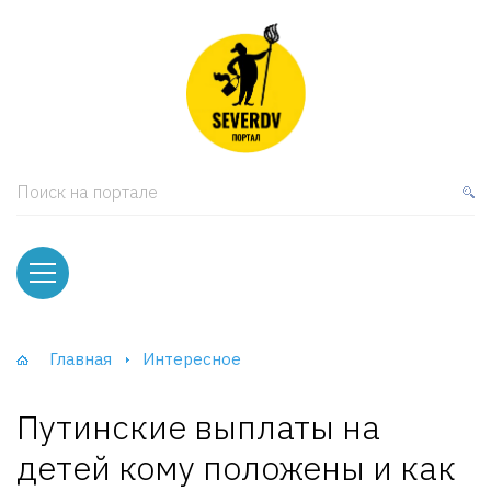
кая мебель
ки и Стеллажи
лы
Поиск на портале
вати
оды и тумбы
ваны
Главная
Интересное
фы и Шкафы-Купе
Путинские выплаты на
детей кому положены и как