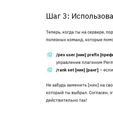
Шаг 3: Использов
Теперь, когда ты на сервере, по
полезных команд, которые помо
/pex user [ник] prefix [преф
управление плагином Permi
/rank set [ник] [ранг]
– если
Не забудь заменить [ник] на св
который ты выбрал. Согласен, эт
действительно так!