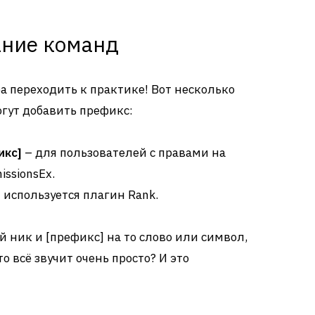
ание команд
ра переходить к практике! Вот несколько
гут добавить префикс:
икс]
– для пользователей с правами на
ssionsEx.
 используется плагин Rank.
ой ник и [префикс] на то слово или символ,
о всё звучит очень просто? И это