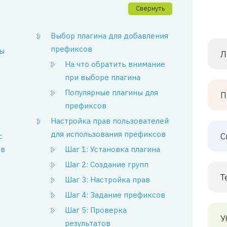
Свернуть
Выбор плагина для добавления
префиксов
ы
Л
На что обратить внимание
при выборе плагина
Популярные плагины для
П
префиксов
Настройка прав пользователей
для использования префиксов
С
с
ов
Шаг 1: Установка плагина
Шаг 2: Создание групп
Т
Шаг 3: Настройка прав
Шаг 4: Задание префиксов
Шаг 5: Проверка
У
результатов