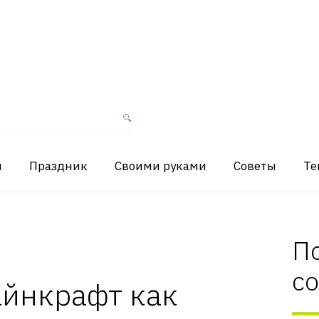
я
Праздник
Своими руками
Советы
Те
П
с
айнкрафт как