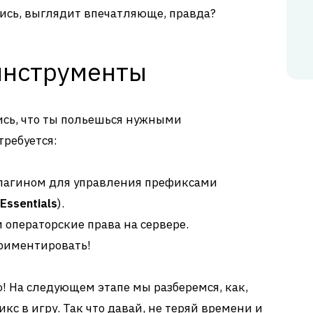
сись, выглядит впечатляюще, правда?
инструменты
ись, что ты польешься нужными
требуется:
плагином для управления префиксами
Essentials
).
операторские права на сервере.
риментировать!
! На следующем этапе мы разберемся, как,
кс в игру. Так что давай, не теряй времени и