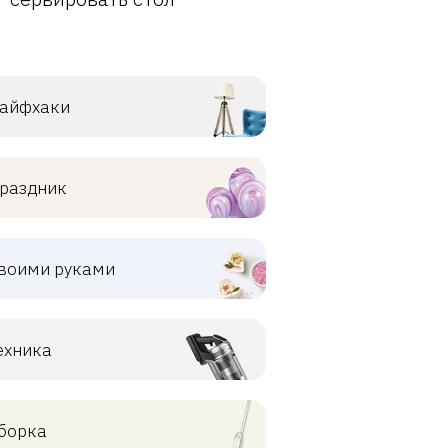
айфхаки
раздник
воими руками
ехника
борка