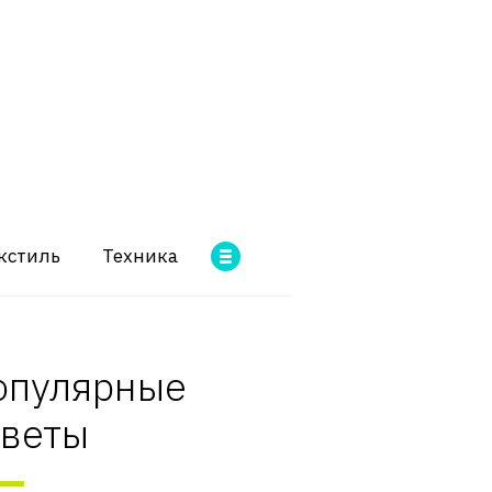
кстиль
Техника
опулярные
оветы