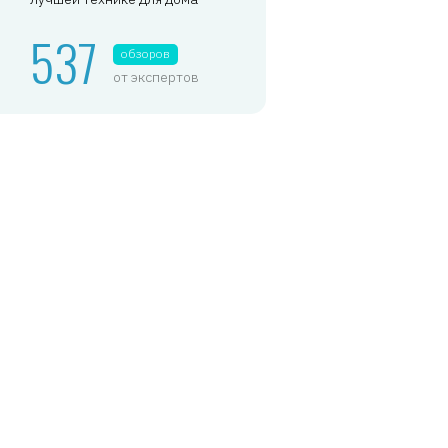
537
обзоров
от экспертов