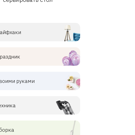
айфхаки
раздник
воими руками
ехника
борка