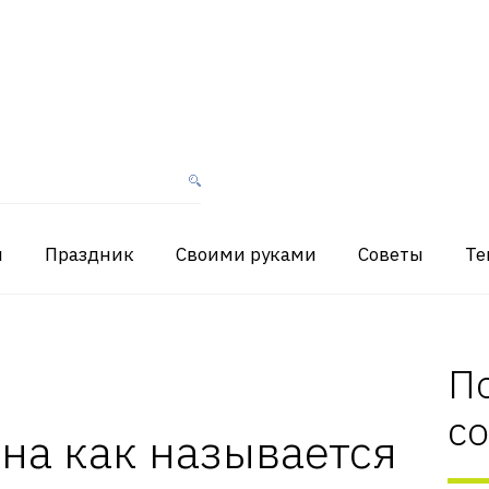
я
Праздник
Своими руками
Советы
Те
П
с
на как называется