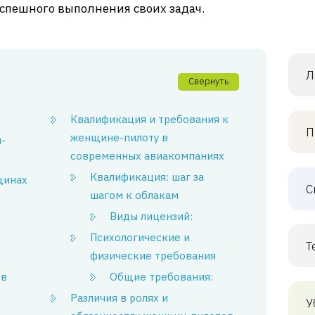
спешного выполнения своих задач.
Л
Свернуть
Квалификация и требования к
П
женщине-пилоту в
-
современных авиакомпаниях
Квалификация: шаг за
щинах
С
шагом к облакам
Виды лицензий:
Психологические и
Т
физические требования
ов
Общие требования:
Различия в ролях и
У