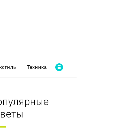
кстиль
Техника
опулярные
оветы