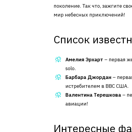
поколение. Так что, зажгите св
мир небесных приключений!
Список извест
Амелия Эрхарт
– первая ж
solo.
Барбара Джордан
– перва
истребителем в ВВС США.
Валентина Терешкова
– пе
авиации!
Интересные фа