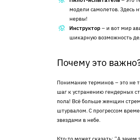
Пилот-испытатель
– это т
модели самолетов. Здесь н
нервы!
Инструктор
– и вот мир а
шикарную возможность де
Почему это важно
Понимание терминов – это не т
шаг к устранению гендерных ст
пола! Всё больше женщин стрем
штурвалом. С прогрессом врем
звездами в небе.
Кто-то может сказать: “А зачем 