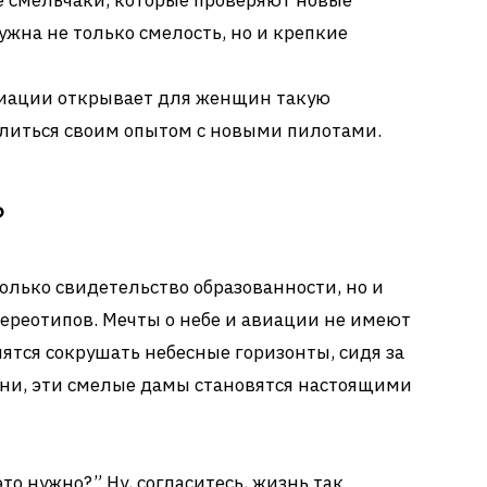
е смельчаки, которые проверяют новые
ужна не только смелость, но и крепкие
виации открывает для женщин такую
литься своим опытом с новыми пилотами.
?
олько свидетельство образованности, но и
ереотипов. Мечты о небе и авиации не имеют
ятся сокрушать небесные горизонты, сидя за
ени, эти смелые дамы становятся настоящими
это нужно?” Ну, согласитесь, жизнь так