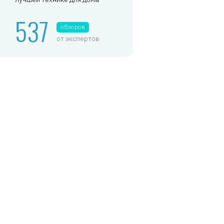
537
обзоров
от экспертов