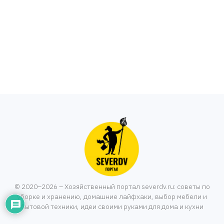
© 2020–2026 – Хозяйственный портал severdv.ru: советы по
уборке и хранению, домашние лайфхаки, выбор мебели и
бытовой техники, идеи своими руками для дома и кухни