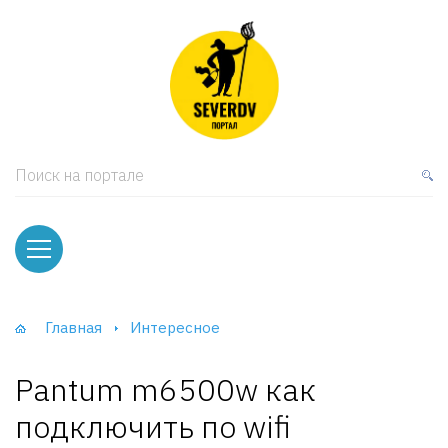
кая мебель
ки и Стеллажи
лы
Поиск на портале
вати
оды и тумбы
ваны
Главная
Интересное
фы и Шкафы-Купе
Pantum m6500w как
подключить по wifi