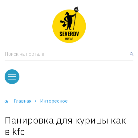
кая мебель
ки и Стеллажи
лы
Поиск на портале
вати
оды и тумбы
ваны
Главная
Интересное
фы и Шкафы-Купе
Панировка для курицы как
в kfc