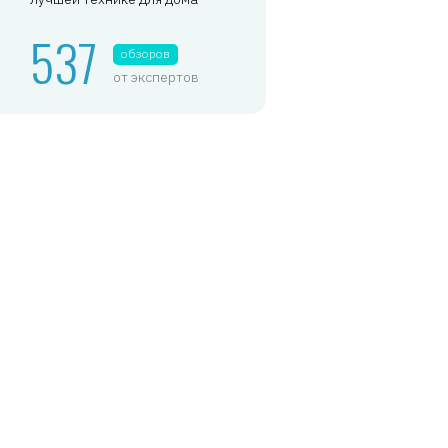
537
обзоров
от экспертов