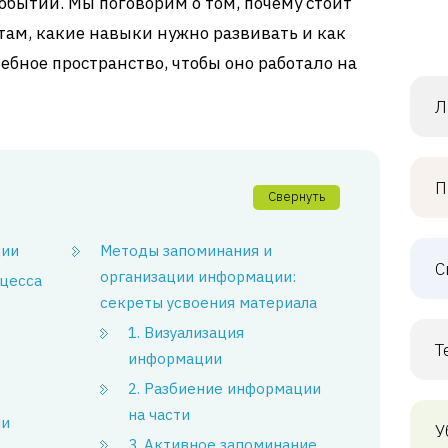
обытий. Мы поговорим о том, почему стоит
там, какие навыки нужно развивать и как
ебное пространство, чтобы оно работало на
Л
П
Свернуть
ции
Методы запоминания и
С
организации информации:
оцесса
секреты усвоения материала
1. Визуализация
Т
информации
2. Разбиение информации
на части
ии
У
3. Активное запоминание