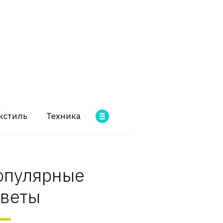
кстиль
Техника
опулярные
оветы