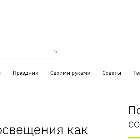
я
Праздник
Своими руками
Советы
Те
П
с
освещения как