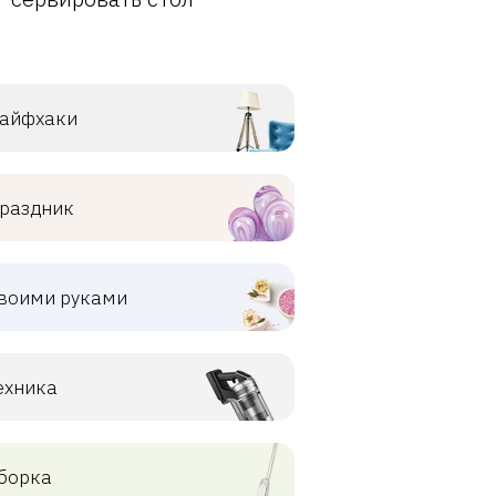
айфхаки
раздник
воими руками
ехника
борка