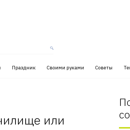
я
Праздник
Своими руками
Советы
Те
П
с
училище или