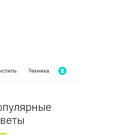
кстиль
Техника
опулярные
оветы