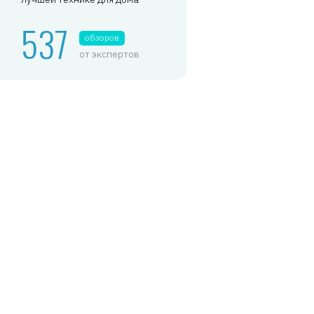
537
обзоров
от экспертов