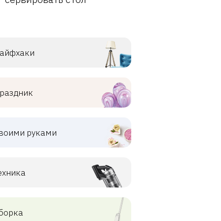
айфхаки
раздник
воими руками
ехника
борка