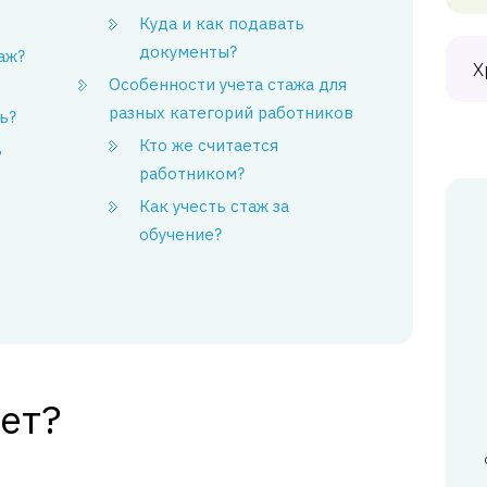
Куда и как подавать
документы?
аж?
Х
Особенности учета стажа для
разных категорий работников
ь?
Кто же считается
ь
работником?
Как учесть стаж за
обучение?
чет?