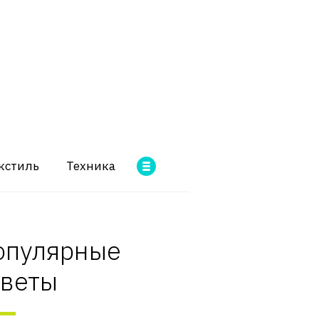
кстиль
Техника
опулярные
оветы