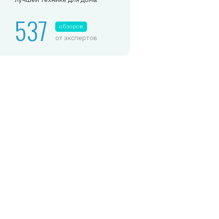
537
обзоров
от экспертов