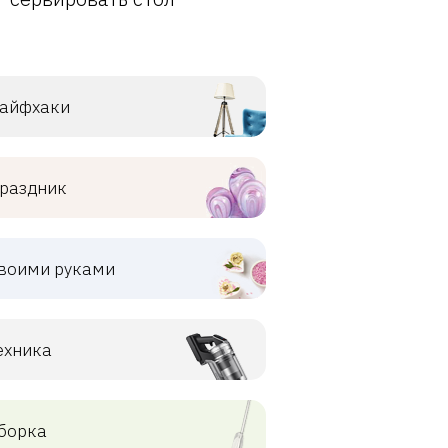
айфхаки
раздник
воими руками
ехника
борка