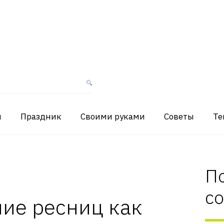
я
Праздник
Своими руками
Советы
Те
П
с
ие ресниц как