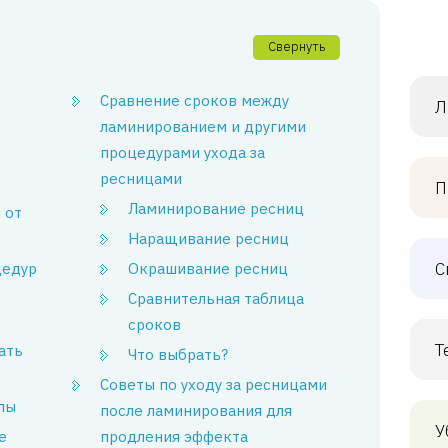
Свернуть
Сравнение сроков между
Л
ламинированием и другими
процедурами ухода за
ресницами
П
Ламинирование ресниц
 от
Наращивание ресниц
С
цедур
Окрашивание ресниц
Сравнительная таблица
сроков
Т
ать
Что выбрать?
Советы по уходу за ресницами
лы
после ламинирования для
У
е
продления эффекта