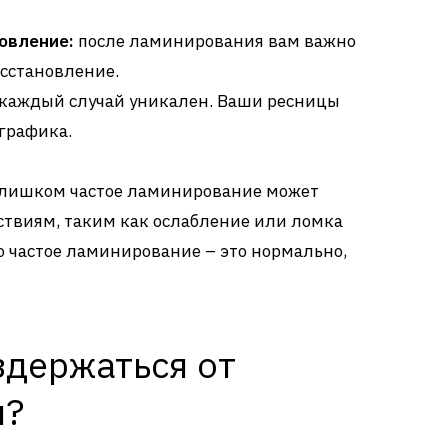
овление:
после ламинирования вам важно
осстановление.
каждый случай уникален. Ваши ресницы
 графика.
 слишком частое ламинирование может
ствиям, таким как ослабление или ломка
то частое ламинирование – это нормально,
здержаться от
я?