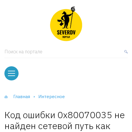
кая мебель
ки и Стеллажи
лы
Поиск на портале
вати
оды и тумбы
ваны
Главная
Интересное
фы и Шкафы-Купе
Код ошибки 0х80070035 не
найден сетевой путь как