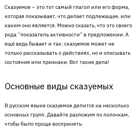
Сказуемое – это тот самый глагол или его форма,
которая показывает, что делает подлежащее, или
каким оно является. Можно сказать, что это своего
рода “показатель активности” в предложении. А
ещё ведь бывает и так: сказуемое может не
только рассказывать о действиях, но и описывать
состояния или признаки. Вот такие дела!
Основные виды сказуемых
В русском языке сказуемое делится на несколько
основных групп. Давайте разложим по полочкам,
чтобы было проще воспринять: