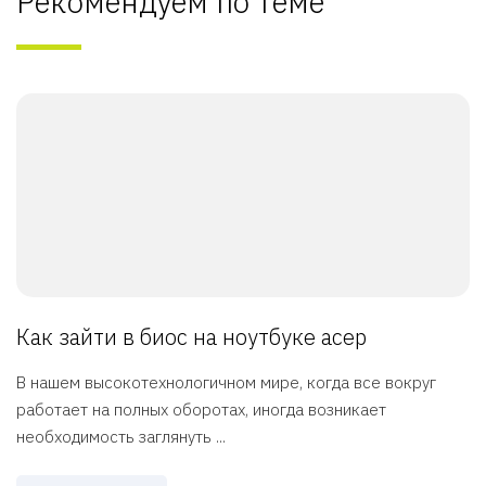
Рекомендуем по теме
Как зайти в биос на ноутбуке асер
В нашем высокотехнологичном мире, когда все вокруг
работает на полных оборотах, иногда возникает
необходимость заглянуть ...