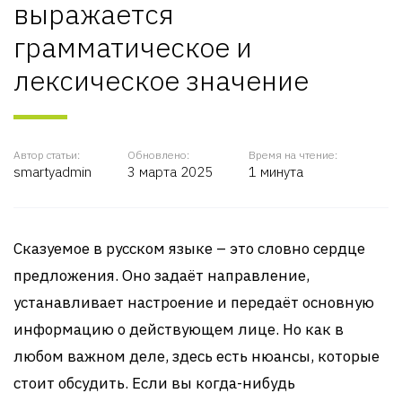
выражается
грамматическое и
лексическое значение
Автор статьи:
Обновлено:
Время на чтение:
smartyadmin
3 марта 2025
1 минута
Сказуемое в русском языке – это словно сердце
предложения. Оно задаёт направление,
устанавливает настроение и передаёт основную
информацию о действующем лице. Но как в
любом важном деле, здесь есть нюансы, которые
стоит обсудить. Если вы когда-нибудь