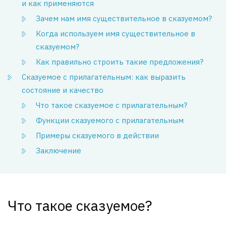
и как применяются
Зачем нам имя существительное в сказуемом?
Когда используем имя существительное в
сказуемом?
Как правильно строить такие предложения?
Сказуемое с прилагательным: как выразить
состояние и качество
Что такое сказуемое с прилагательным?
Функции сказуемого с прилагательным
Примеры сказуемого в действии
Заключение
Что такое сказуемое?