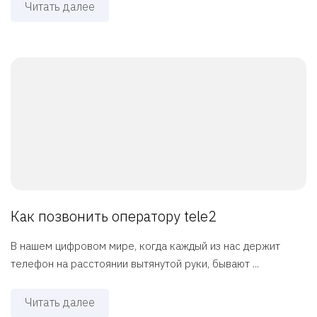
Читать далее
Как позвонить оператору tele2
В нашем цифровом мире, когда каждый из нас держит
телефон на расстоянии вытянутой руки, бывают ...
Читать далее