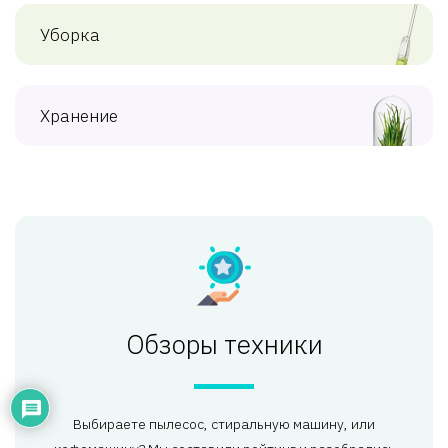
Уборка
Хранение
Обзоры техники
Выбираете пылесос, стиральную машину, или