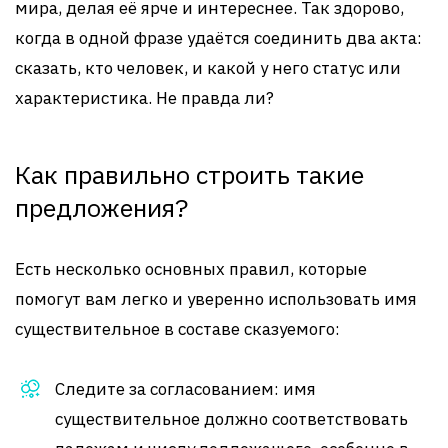
мира, делая её ярче и интереснее. Так здорово,
когда в одной фразе удаётся соединить два акта:
сказать, кто человек, и какой у него статус или
характеристика. Не правда ли?
Как правильно строить такие
предложения?
Есть несколько основных правил, которые
помогут вам легко и уверенно использовать имя
существительное в составе сказуемого:
Следите за согласованием: имя
существительное должно соответствовать