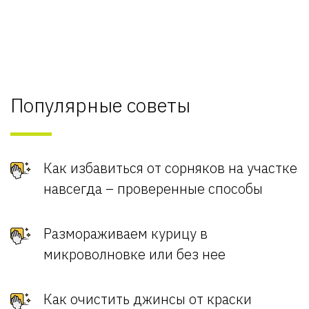
Популярные советы
Как избавиться от сорняков на участке
навсегда – проверенные способы
Размораживаем курицу в
микроволновке или без нее
Как очистить джинсы от краски