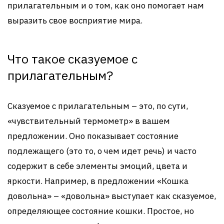
прилагательным и о том, как оно помогает нам
выразить свое восприятие мира.
Что такое сказуемое с
прилагательным?
Сказуемое с прилагательным – это, по сути,
«чувствительный термометр» в вашем
предложении. Оно показывает состояние
подлежащего (это то, о чем идет речь) и часто
содержит в себе элементы эмоций, цвета и
яркости. Например, в предложении «Кошка
довольна» – «довольна» выступает как сказуемое,
определяющее состояние кошки. Простое, но