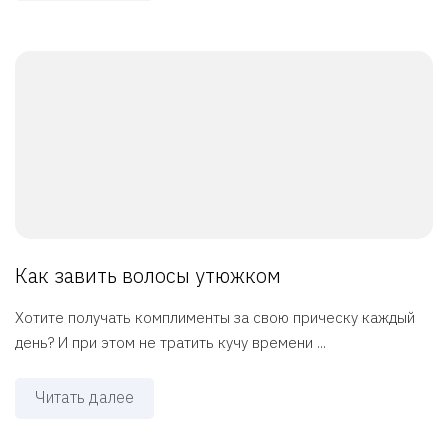
Как завить волосы утюжком
Хотите получать комплименты за свою прическу каждый
день? И при этом не тратить кучу времени ...
Читать далее