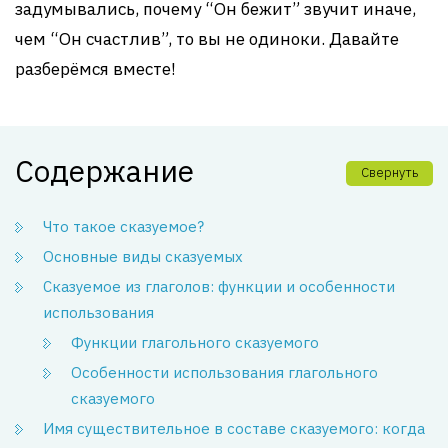
задумывались, почему “Он бежит” звучит иначе,
чем “Он счастлив”, то вы не одиноки. Давайте
разберёмся вместе!
Содержание
Свернуть
Что такое сказуемое?
Основные виды сказуемых
Сказуемое из глаголов: функции и особенности
использования
Функции глагольного сказуемого
Особенности использования глагольного
сказуемого
Имя существительное в составе сказуемого: когда