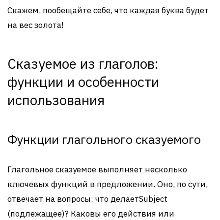
Скажем, пообещайте себе, что каждая буква будет
на вес золота!
Сказуемое из глаголов:
функции и особенности
использования
Функции глагольного сказуемого
Глагольное сказуемое выполняет несколько
ключевых функций в предложении. Оно, по сути,
отвечает на вопросы: что делаетSubject
(подлежащее)? Каковы его действия или