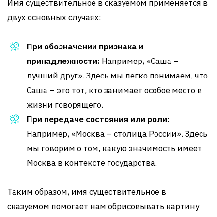
Имя существительное в сказуемом применяется в
двух основных случаях:
При обозначении признака и
принадлежности:
Например, «Саша –
лучший друг». Здесь мы легко понимаем, что
Саша – это тот, кто занимает особое место в
жизни говорящего.
При передаче состояния или роли:
Например, «Москва – столица России». Здесь
мы говорим о том, какую значимость имеет
Москва в контексте государства.
Таким образом, имя существительное в
сказуемом помогает нам обрисовывать картину