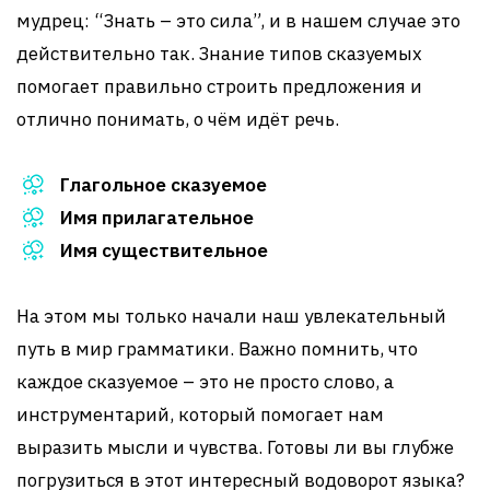
мудрец: “Знать – это сила”, и в нашем случае это
действительно так. Знание типов сказуемых
помогает правильно строить предложения и
отлично понимать, о чём идёт речь.
Глагольное сказуемое
Имя прилагательное
Имя существительное
На этом мы только начали наш увлекательный
путь в мир грамматики. Важно помнить, что
каждое сказуемое – это не просто слово, а
инструментарий, который помогает нам
выразить мысли и чувства. Готовы ли вы глубже
погрузиться в этот интересный водоворот языка?