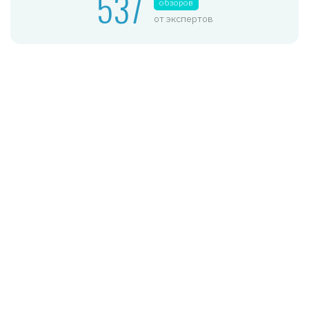
537
обзоров
от экспертов