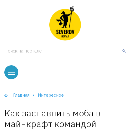
кая мебель
ки и Стеллажи
лы
Поиск на портале
вати
оды и тумбы
ваны
Главная
Интересное
фы и Шкафы-Купе
Как заспавнить моба в
майнкрафт командой