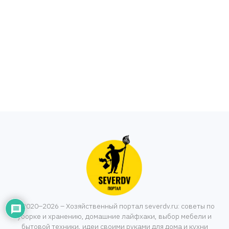
© 2020–2026 – Хозяйственный портал severdv.ru: советы по
уборке и хранению, домашние лайфхаки, выбор мебели и
бытовой техники, идеи своими руками для дома и кухни