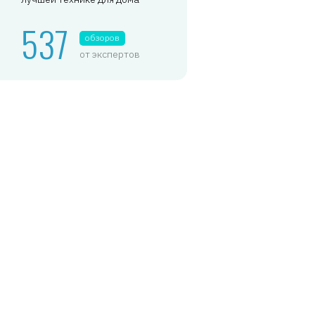
537
обзоров
от экспертов