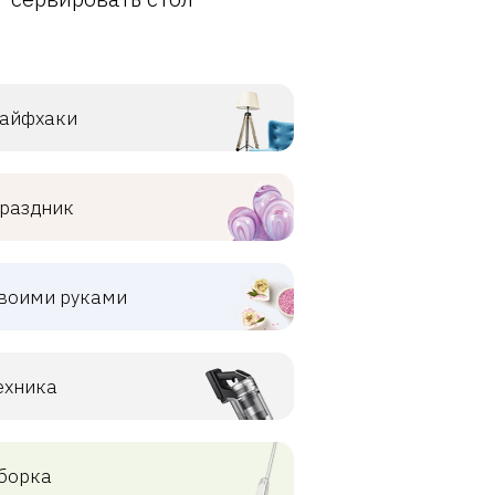
айфхаки
раздник
воими руками
ехника
борка