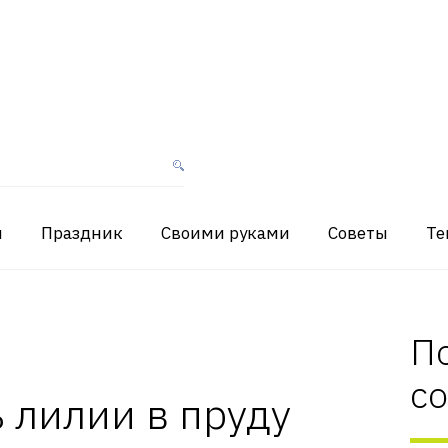
я
Праздник
Своими руками
Советы
Те
П
с
 лилии в пруду