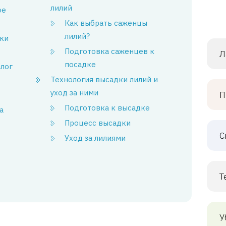
лилий
ое
Как выбрать саженцы
лилий?
дки
Подготовка саженцев к
Л
посадке
алог
Технология высадки лилий и
уход за ними
П
Подготовка к высадке
а
Процесс высадки
С
Уход за лилиями
Т
У