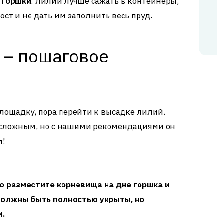
 горшки
: лилии лучше сажать в контейнеры,
ост и не дать им заполнить весь пруд.
 – пошаговое
площадку, пора перейти к высадке лилий.
я сложным, но с нашими рекомендациями он
м!
но разместите корневища на дне горшка и
должны быть полностью укрыты, но
и.