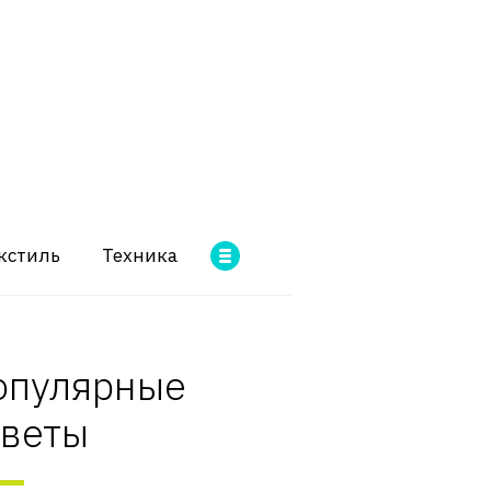
кстиль
Техника
опулярные
оветы