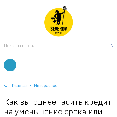
кая мебель
ки и Стеллажи
лы
Поиск на портале
вати
оды и тумбы
ваны
Главная
Интересное
фы и Шкафы-Купе
Как выгоднее гасить кредит
на уменьшение срока или