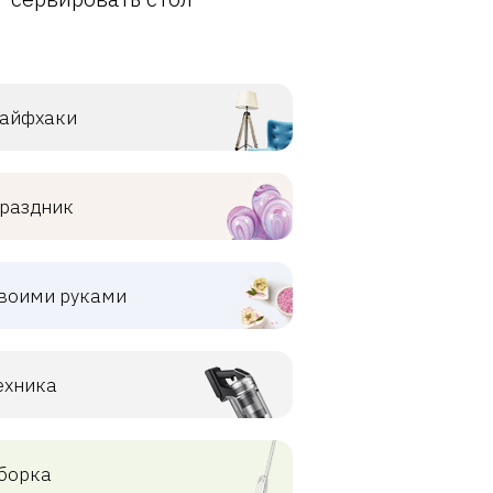
айфхаки
раздник
воими руками
ехника
борка