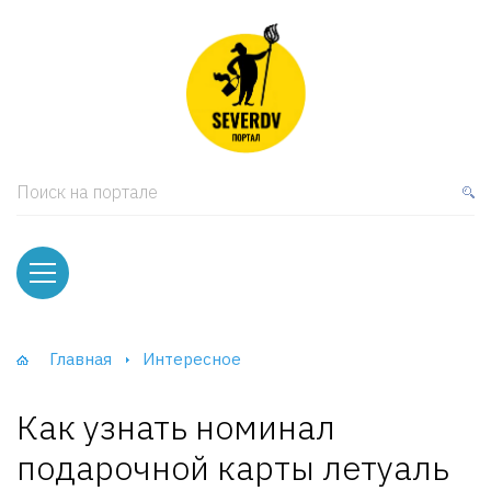
кая мебель
ки и Стеллажи
лы
Поиск на портале
вати
оды и тумбы
ваны
Главная
Интересное
фы и Шкафы-Купе
Как узнать номинал
подарочной карты летуаль