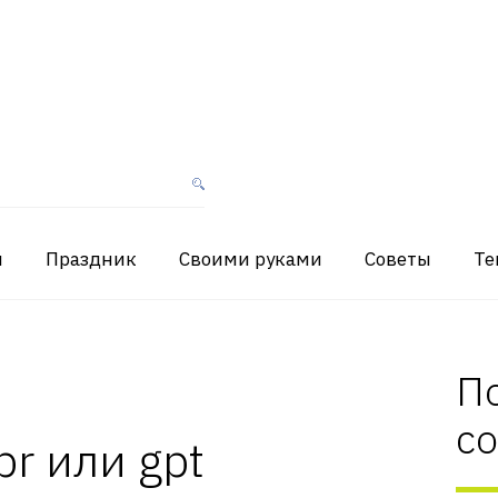
я
Праздник
Своими руками
Советы
Те
П
с
r или gpt