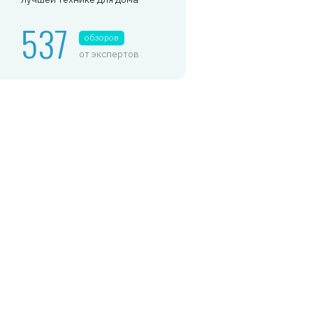
537
обзоров
от экспертов