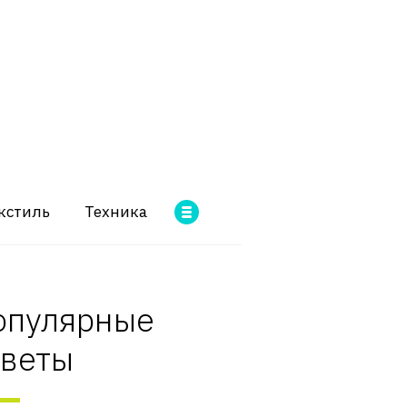
кстиль
Техника
опулярные
оветы