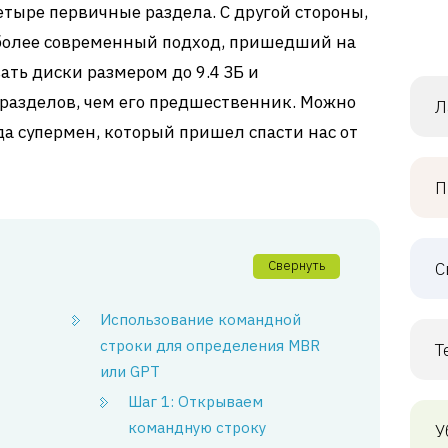
етыре первичные раздела. С другой стороны,
то более современный подход, пришедший на
ать диски размером до 9.4 ЗБ и
разделов, чем его предшественник. Можно
Л
ода супермен, который пришел спасти нас от
П
Свернуть
С
Использование командной
строки для определения MBR
Т
или GPT
Шаг 1: Открываем
командную строку
У