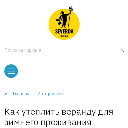
кая мебель
ки и Стеллажи
лы
Поиск на портале
вати
оды и тумбы
ваны
Главная
Интересное
фы и Шкафы-Купе
Как утеплить веранду для
зимнего проживания