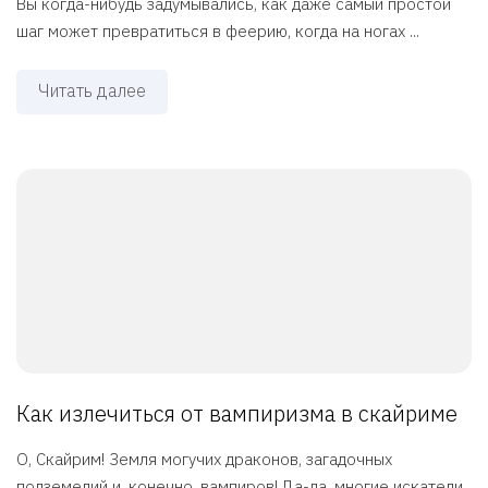
Вы когда-нибудь задумывались, как даже самый простой
шаг может превратиться в феерию, когда на ногах ...
Читать далее
Как излечиться от вампиризма в скайриме
О, Скайрим! Земля могучих драконов, загадочных
подземелий и, конечно, вампиров! Да-да, многие искатели