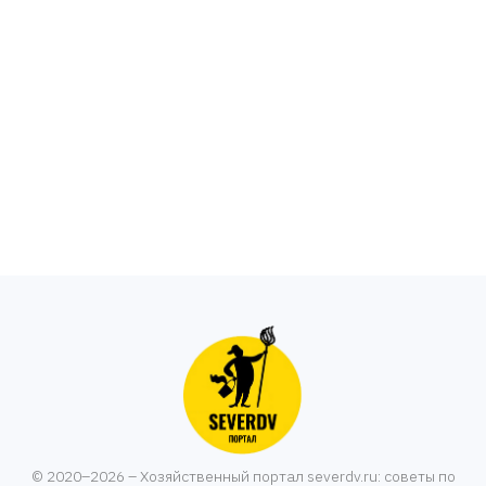
© 2020–2026 – Хозяйственный портал severdv.ru: советы по