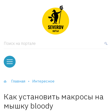
кая мебель
ки и Стеллажи
лы
Поиск на портале
вати
оды и тумбы
ваны
Главная
Интересное
фы и Шкафы-Купе
Как установить макросы на
мышку bloody